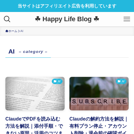
当サイトはアフィリエイト広告を利用しています
☘ Happy Life Blog ☘
ホーム
AI
AI
– category –
AI
AI
ClaudeでPDFを読み込む
Claudeの解約方法を解説｜
方法を解説｜添付手順・で
有料プラン停止・アカウン
きない原因・活用のコツま
ト削除・退会前の確認ポイ