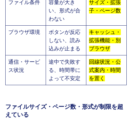
ファイル条件
容量が大き
サイズ・拡張
い、形式が合
子・ページ数
わない
ブラウザ環境
ボタンが反応
キャッシュ・
しない、読み
拡張機能・別
込みが止まる
ブラウザ
通信・サービ
途中で失敗す
回線状況・公
ス状況
る、時間帯に
式案内・時間
よって不安定
を置く
ファイルサイズ・ページ数・形式が制限を超
えている