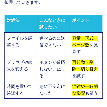
整理していきます。
対処法
こんなときに
ポイント
試したい
ファイルを調
選べるのに送
容量・形式・
整する
信できない
ページ数
を見
直す
ブラウザや端
ボタンが反応
再起動・削
末を変える
しない、止ま
除・切り替え
る
を試す
時間を置いて
急に不安定に
混雑や一時的
確認する
なった
な影響
も疑う